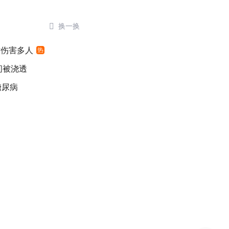

换一换
时伤害多人
热
间被浇透
糖尿病