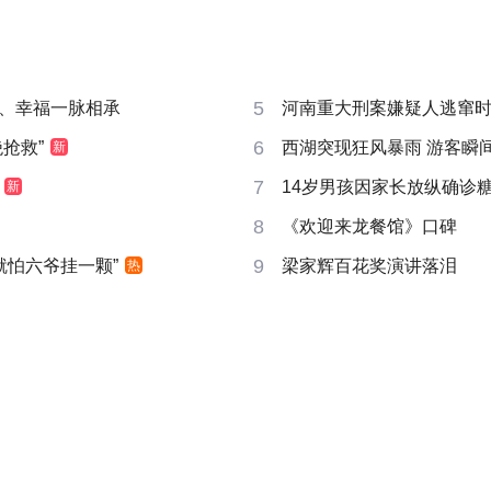
5
、幸福一脉相承
河南重大刑案嫌疑人逃窜
6
抢救”
西湖突现狂风暴雨 游客瞬
新
7
14岁男孩因家长放纵确诊
新
8
《欢迎来龙餐馆》口碑
9
就怕六爷挂一颗”
梁家辉百花奖演讲落泪
热