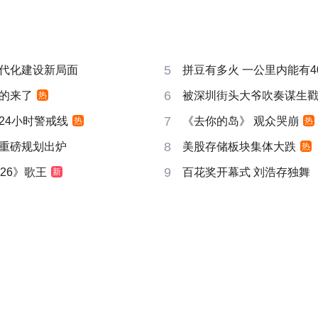
5
代化建设新局面
拼豆有多火 一公里内能有4
6
的来了
被深圳街头大爷吹奏谋生
热
7
24小时警戒线
《去你的岛》 观众哭崩
热
热
8
重磅规划出炉
美股存储板块集体大跌
热
9
26》歌王
百花奖开幕式 刘浩存独舞
新