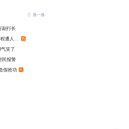

换一换
银行副行长
遭人利用
热
I气笑了
村民报警
”造假抢功
热