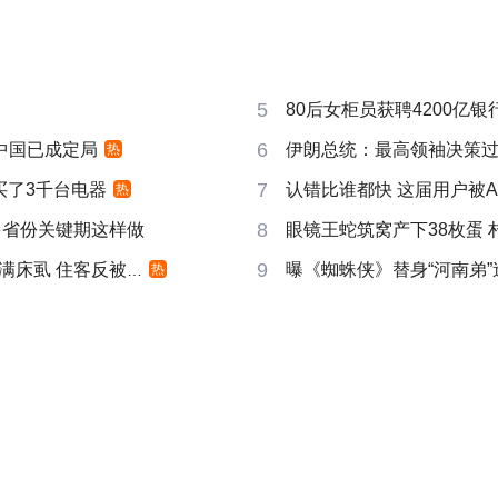
5
80后女柜员获聘4200亿
6
响中国已成定局
伊朗总统：最高领袖决策过程
热
7
买了3千台电器
认错比谁都快 这届用户被A
热
8
多省份关键期这样做
眼镜王蛇筑窝产下38枚蛋 
9
床虱 住客反被怼
曝《蜘蛛侠》替身“河南弟
热