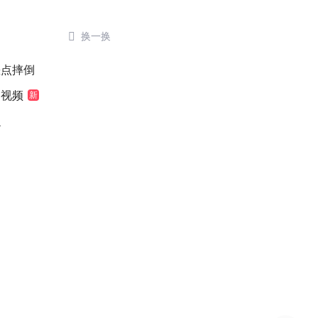

换一换
差点摔倒
袖视频
新
么