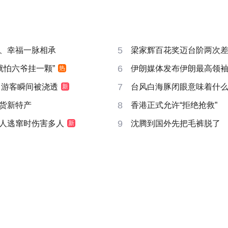
5
、幸福一脉相承
梁家辉百花奖迈台阶两次
6
就怕六爷挂一颗”
伊朗媒体发布伊朗最高领
热
7
 游客瞬间被浇透
台风白海豚闭眼意味着什
新
8
货新特产
香港正式允许“拒绝抢救”
9
人逃窜时伤害多人
沈腾到国外先把毛裤脱了
新