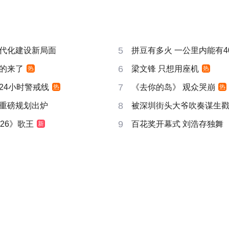
5
代化建设新局面
拼豆有多火 一公里内能有4
6
的来了
梁文锋 只想用座机
热
热
7
24小时警戒线
《去你的岛》 观众哭崩
热
热
8
重磅规划出炉
被深圳街头大爷吹奏谋生
9
26》歌王
百花奖开幕式 刘浩存独舞
新