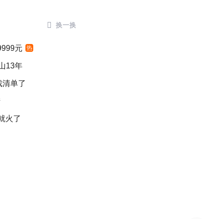

换一换
999元
热
山13年
裁清单了
陆
就火了