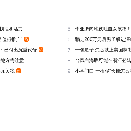
5
韧性和活力
李亚鹏向地铁吐血女孩捐99
6
 值得推广”
骗走200万元后男子躲进深
热
7
：已付出沉重代价
一包瓜子 怎么就上美国制
热
8
些地方需注意
台风白海豚可能在浙江登
9
美元关税
小学门口“一根棍”长椅怎么
热